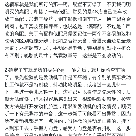
这辆车就是我们所订的那一辆。配置不要错了，不要我们明
明买的高配，却提了一辆低配。常见的是4S店自己把车改
成了高配，加装了导航，倒车影像和倒车雷达，换了铝合金
钢圈，包了真皮座椅等等，也说这是一辆高配，不过是自己
改的高配。关于高配和低配只需要记住一两个不容易加装和
改动的区别就能分辨，比如是否带天窗，普通天窗还是全景
天窗；座椅调节方式，手动还是电动，特别是副驾驶座椅会
有区别；轮胎的尺寸；气囊数量等，这些是不会改动的。
2.确定了车就是我们要买的那一辆之后，就开始检查车辆
了。最先检验的是发动机工作是否平稳，有个别的新车发动
机工作就不是特别稳，抖动比较明显，或者过一会儿抖一
下，再过一会儿又抖一下。这种都可以看作是先天性的，后
期无法维修，但又很容易感觉出来，很影响驾驶感受。检查
发方法是打开发动机舱盖，用眼看发动机的抖动情况，顺便
听一下有无异常的声音，这一步新手可能看不出异常，因为
所有发动机都是有一点抖的，很轻微的抖动是正常的。接下
来到车里去，手握方向盘，感受方向盘是否有抖动，这一步
是关键，不是特别便宜的车，方向盘应该几乎感觉不到抖