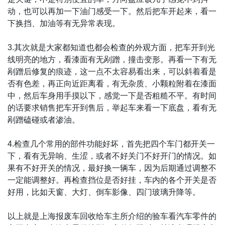
动，也可以再加一下油门感受一下。然后把车开起来，看一
下换挡、加油等有无异常表现。
3.其次就是大家都知道也都会检查的外观方面，把车开到光
线明亮的地方，看漆面有无剐蹭，撞击变形。再看一下有无
剐蹭后修复的痕迹，这一点不太容易看出来，可以斜着看是
否有色差，再正向近距离看，有无杂质、小颗粒附着在漆面
中，然后车身用手摸以下，感觉一下是否粗糙不平。有时间
的话要求销售把车开到售后，举起车来看一下底盘，看有无
剐蹭磕碰或者渗油。
4.检查几个常用的部件功能好坏，首先把四个车门都开关一
下，看有无异响、生涩，或者不好关门不好开门的情况。如
果有不好开关的情况，最好换一辆车，因为后期通过调整不
一定能调整好。再检查挡位是否好挂，车内的各个开关是否
好用，比如天窗、大灯、倒车影像、四门玻璃升降等。
以上就是上海报废车回收给车主所介绍的验车看汽车零件的